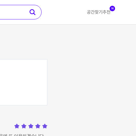
N
공간찾기
추천