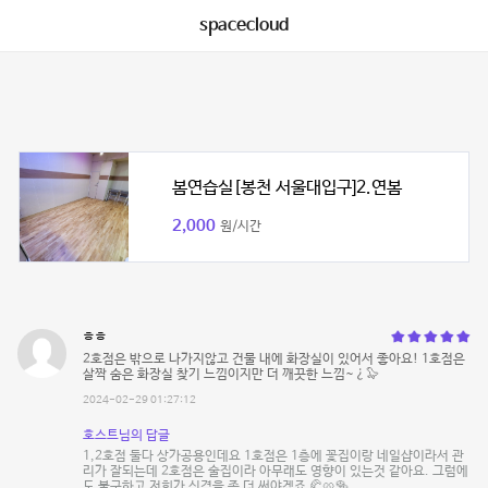
spacecloud
봄연습실[봉천 서울대입구]2.연봄
2,000
원/시간
ㅎㅎ
2호점은 밖으로 나가지않고 건물 내에 화장실이 있어서 좋아요! 1호점은
살짝 숨은 화장실 찾기 느낌이지만 더 깨끗한 느낌~¿🦭
2024-02-29 01:27:12
호스트님의 답글
1,2호점 둘다 상가공용인데요 1호점은 1층에 꽃집이랑 네일샵이라서 관
리가 잘되는데 2호점은 술집이라 아무래도 영향이 있는것 같아요. 그럼에
도 불구하고 저희가 신경을 좀 더 써야겠죠 🥐🥨🥯