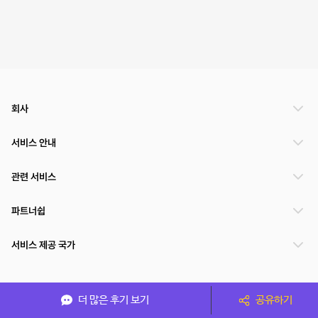
회사
서비스 안내
관련 서비스
파트너쉽
서비스 제공 국가
(주)NSPACE 사업자정보
더 많은 후기 보기
공유하기