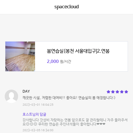
spacecloud
봄연습실[봉천 서울대입구]2.연봄
2,000
원/시간
DAY
깨끗한 시설, 저렴한 대여비!! 좋아요! 연습실의 봄 애정합니다:)
2023-03-01 16:04:25
호스트님의 답글
감사합니다 갓성비 자랑하는 연봄 앞으로도 잘 관리할테니 자주 들러주셔
요😊😊😊 무리한 연습은 주인녀석들이 좋아합니다❤❤❤
2023-03-05 16:34:00