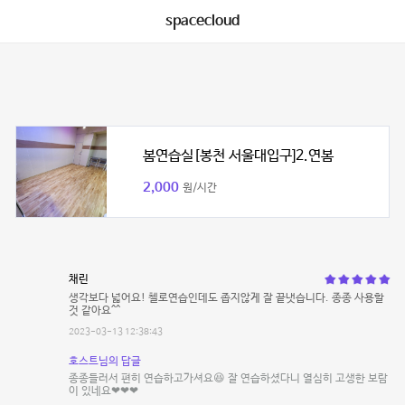
spacecloud
봄연습실[봉천 서울대입구]2.연봄
2,000
원/시간
채린
생각보다 넓어요! 첼로연습인데도 좁지않게 잘 끝냇습니다. 종종 사용할
것 같아요^^
2023-03-13 12:38:43
호스트님의 답글
종종들러서 편히 연습하고가셔요😆 잘 연습하셨다니 열심히 고생한 보람
이 있네요❤❤❤