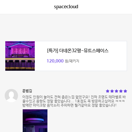
spacecloud
[특가] 더네온32평-뮤트스페이스
120,000
원/패키지
문범김
이정도 인원이 놀아도 전혀 좁은느낌 없었구요! 진짜 조명도 테마별로 바
꿀수있고 음향도 정말 좋았습니다... 1호점도 꼭 방문하고싶어요 ㅋㅋㅋ
밤에만 마이크랑 음악소리 주의하면 될거같아요 정말 좋았습니다!