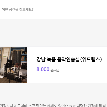
강남 녹음 음악연습실(위드림스)
8,000
원/시간
친절하시고 근처에 스콘 맛있는 카페도 있어요 ㅎㅎ 저렴한 가격에 잘 