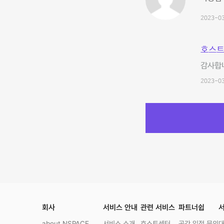
2023-03
호스트
감사합니
2023-03
회사
서비스 안내
관련 서비스
파트너쉽
서
about NSPACE
서비스 소개
호스트센터
공간 입점 문의