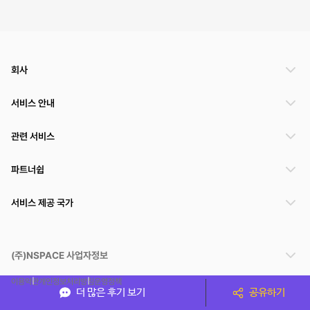
회사
서비스 안내
관련 서비스
파트너쉽
서비스 제공 국가
(주)NSPACE 사업자정보
이용약관
개인정보처리방침
운영정책
더 많은 후기 보기
공유하기
스페이스클라우드는 통신판매중개자이며 통신판매의 당사자가 아닙니다. 따라서 스페이스클
라우드는 공간 거래정보 및 거래에 대해 책임지지 않습니다.