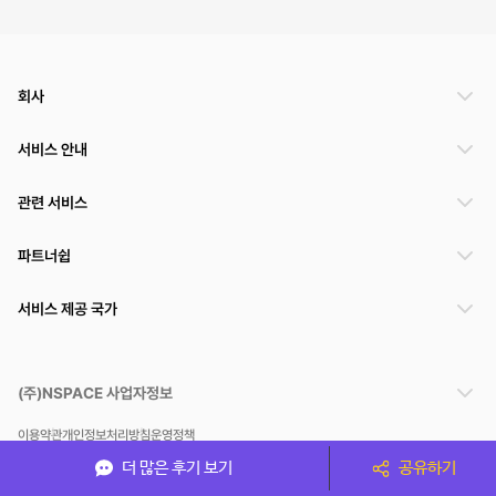
회사
서비스 안내
관련 서비스
파트너쉽
서비스 제공 국가
(주)NSPACE 사업자정보
이용약관
개인정보처리방침
운영정책
스페이스클라우드는 통신판매중개자이며 통신판매의 당사자가 아닙니다. 따라서 스페이스클
더 많은 후기 보기
공유하기
라우드는 공간 거래정보 및 거래에 대해 책임지지 않습니다.