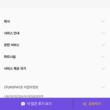
회사
서비스 안내
관련 서비스
파트너쉽
서비스 제공 국가
(주)NSPACE 사업자정보
이용약관
개인정보처리방침
운영정책
스페이스클라우드는 통신판매중개자이며 통신판매의 당사자가 아닙니다. 따라서 스페이스클
더 많은 후기 보기
공유하기
라우드는 공간 거래정보 및 거래에 대해 책임지지 않습니다.