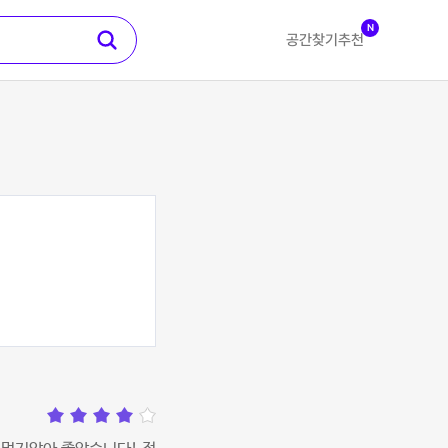
N
공간찾기
추천