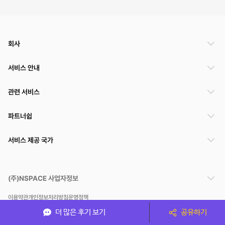
회사
서비스 안내
관련 서비스
파트너쉽
서비스 제공 국가
(주)NSPACE 사업자정보
이용약관
개인정보처리방침
운영정책
스페이스클라우드는 통신판매중개자이며 통신판매의 당사자가 아닙니다. 따라서 스페이스클
더 많은 후기 보기
공유하기
라우드는 공간 거래정보 및 거래에 대해 책임지지 않습니다.