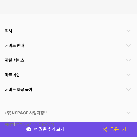
회사
서비스 안내
관련 서비스
파트너쉽
서비스 제공 국가
(주)NSPACE 사업자정보
이용약관
개인정보처리방침
운영정책
더 많은 후기 보기
공유하기
스페이스클라우드는 통신판매중개자이며 통신판매의 당사자가 아닙니다. 따라서 스페이스클
라우드는 공간 거래정보 및 거래에 대해 책임지지 않습니다.