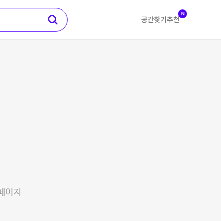
N
공간찾기
추천
 페이지