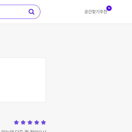
N
공간찾기
추천