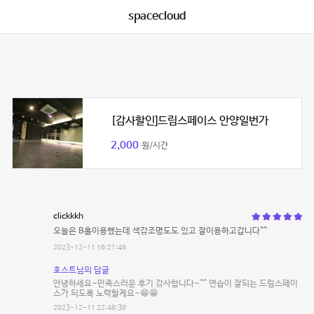
spacecloud
[감사할인]드림스페이스 안양일번가
2,000
원/시간
clickkkh
오늘은 B홀이용했는데 색감조명도도 있고 잘이용하고갑니다^^
2023-12-11 16:21:46
호스트님의 답글
안녕하세요~만족스러운 후기 감사합니다~^^ 연습이 잘되는 드림스페이
스가 되도록 노력할게요~😁😁
2023-12-11 22:48:39