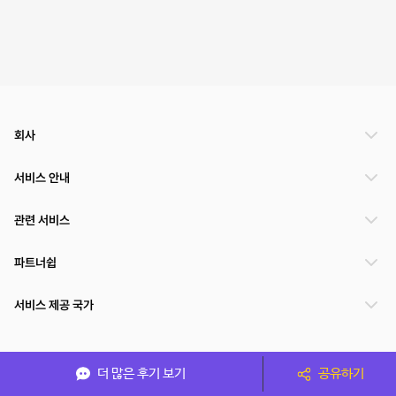
회사
서비스 안내
관련 서비스
파트너쉽
서비스 제공 국가
(주)NSPACE 사업자정보
더 많은 후기 보기
공유하기