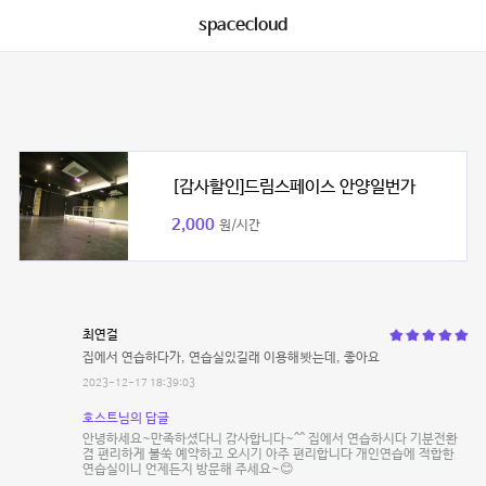
spacecloud
[감사할인]드림스페이스 안양일번가
2,000
원/시간
최연걸
집에서 연습하다가, 연습실있길래 이용해봣는데, 좋아요
2023-12-17 18:39:03
호스트님의 답글
안녕하세요~만족하셨다니 감사합니다~^^ 집에서 연습하시다 기분전환
겸 편리하게 불쑥 예약하고 오시기 아주 편리합니다 개인연습에 적합한
연습실이니 언제든지 방문해 주세요~😊