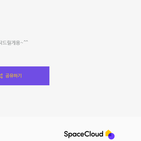
탁드릴게용~^^
공유하기