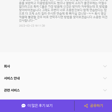
음을 보완하고 이중방음처리도 했으나 옆방의 소리가 클경우에는 어쩔수
없더라고요 특히 C홀은 가장 방음에 신경쓴 방이라 자부했는데 또 방법을
찾아바야겠습니다 그래도 주변이 너무 조용한것보다 함께 연습한다는 맘
으로 더 크게 소리 질러 주시면 연습에 푹 빠지실 겁니당~ㅋㅋ 혹시 영상
찍을때 불편할 경우 바로 연락주시면 방법을 찾아보겠습니다 소중한 의견
감사합니다~^^
2023-03-23 19:11:30
회사
서비스 안내
관련 서비스
파트너쉽
더 많은 후기 보기
공유하기