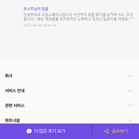
호스트님의 답글
안녕하세요 드림스페이스입니다 사진까지 포함 후기글 남겨주시고..감사
합니다~ 항상 깨끗함을 유지하려고 노력하고 있으니 많은이용 바래요~^^
2023-04-05 14:24:18
회사
서비스 안내
관련 서비스
파트너쉽
더 많은 후기 보기
공유하기
서비스 제공 국가