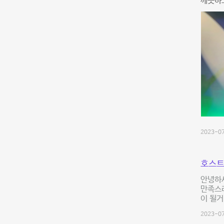
깨끗하
2023-07
호스트
안녕하
만족스
이 될거
2023-07