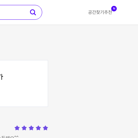
N
공간찾기
추천
가