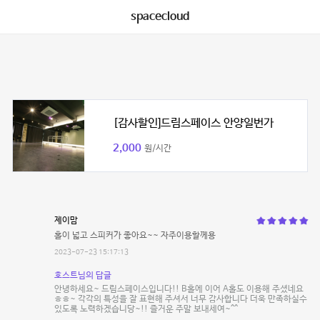
spacecloud
[감사할인]드림스페이스 안양일번가
2,000
원/시간
제이맘
홀이 넓고 스피커가 좋아요~~ 자주이용할께용
2023-07-23 15:17:13
호스트님의 답글
안녕하세요~ 드림스페이스입니다!! B홀에 이어 A홀도 이용해 주셨네요
ㅎㅎ~ 각각의 특성을 잘 표현해 주셔서 너무 감사합니다 더욱 만족하실수
있도록 노력하겠습니당~!! 즐거운 주말 보내세여~^^