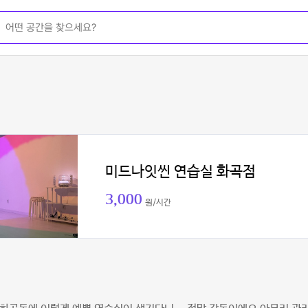
미드나잇씬 연습실 화곡점
3,000
원/시간