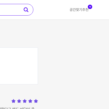
N
공간찾기
추천