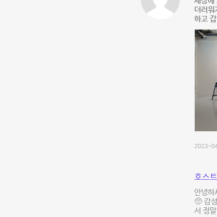
세상에 
더러워지
하고 
2023-04
호스트
안녕하세
🥺 감
서 정말