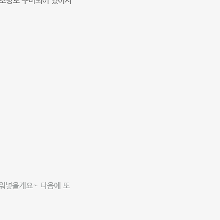
 조명도 구비되어 있어서
채워넣을게요~ 다음에 또