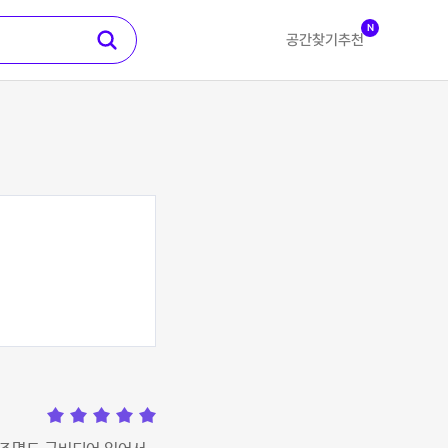
N
공간찾기
추천