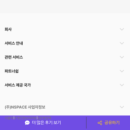
회사
서비스 안내
관련 서비스
파트너쉽
서비스 제공 국가
(주)NSPACE 사업자정보
이용약관
개인정보처리방침
운영정책
더 많은 후기 보기
공유하기
스페이스클라우드는 통신판매중개자이며 통신판매의 당사자가 아닙니다. 따라서 스페이스클
라우드는 공간 거래정보 및 거래에 대해 책임지지 않습니다.