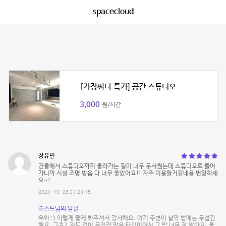
spacecloud
[가장싸다 특가] 공간 스튜디오
3,000
원/시간
장유민
건물에서 스튜디오까지 올라가는 길이 너무 무서웠는데 스튜디오로 들어
가니까 시설 조명 방음 다 너무 좋았어요!! 자주 이용할거같네용 번창하세
요~!
2023-10-26 21:23:15
호스트님의 답글
우와 :) 이렇게 좋게 봐주셔서 감사해요. 여기 주변이 살짝 밤에는 무섭긴
해요. 그쵸? 저도 겁이 무진장 많은 타입이어서 그 맘 너무 잘 알아요. 올