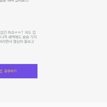
방문 의사 있어요🥹
무섭긴 하죠ㅠㅠ? 저도 겁
지니까 새벽에도 슝슝 가지
 바라면서 열심히 돌보고
공유하기