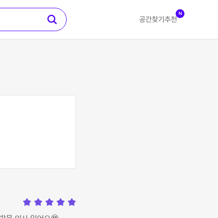
N
공간찾기
추천