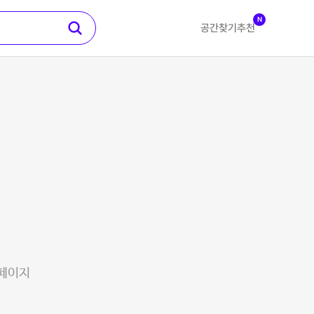
N
공간찾기
추천
 페이지