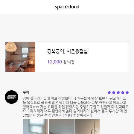
spacecloud
경복궁역, 서촌응접실
12,000
원/시간
수피
집에 돌아가는길에 바로 작성합니다! 친구들과 영상 보면서 뒹굴거리고
놀 목적으로 급하게 잡은 방인데 다들 입을모아 너무 깨끗하고 예쁘다고
했어요ㅎㅎ 저는 요리를 하진 않았지만 주방기구들도 있을거 다 있더라고
요 쇼파자리가 너무 편안해서 놀다 일어나기가 싫어서 결국 두시간 더 연
장했어요 좋은 추억 만들고 갑니다 번창하세요:)