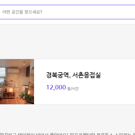
경복궁역, 서촌응접실
12,000
원/시간