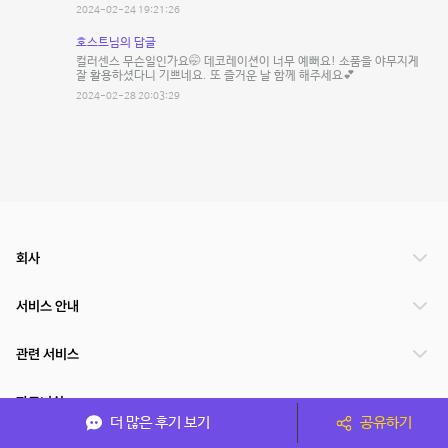
2024-02-24 19:21:26
호스트님의 답글
컬러센스 무슨일인가요🤭 데코레이션이 너무 예뻐요! 소품을 야무지게
잘 활용하셨다니 기쁘네요. 또 즐거운 날 함께 해주세요💕
2024-02-28 20:03:29
회사
서비스 안내
관련 서비스
파트너쉽
더 많은 후기 보기
공유하기