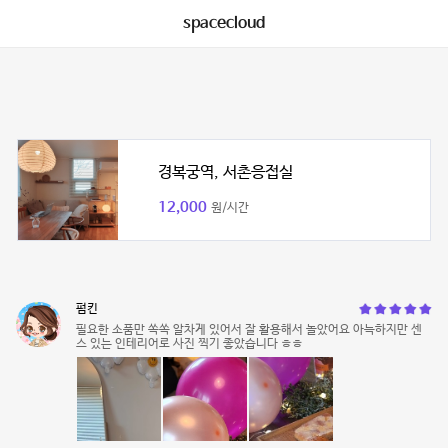
spacecloud
경복궁역, 서촌응접실
12,000
원/시간
펌킨
필요한 소품만 쏙쏙 알차게 있어서 잘 활용해서 놀았어요 아늑하지만 센
스 있는 인테리어로 사진 찍기 좋았습니다 ㅎㅎ