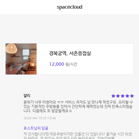
spacecloud
경복궁역, 서촌응접실
12,000
원/시간
얄리
분위기 너무 미쳤어요 ㅠㅠ 서비스 과자도 넘 맛나게 먹었구요. 요리할 수
있는 기본적인 주방용품 있어서 간단하게 해먹었는데 진짜 만족스러웠습
니다. 다음에도 또 방문할게요☺️
2024-04-10 22:13:44
호스트님의 답글
꺄 감사합니다🥰 작은주방이지만 있을건 다 있답니다! 즐거운 시간 되셨
길 바라요. 또 맛있는 추억 만드시러 놀러오세요. 약속약속🤎