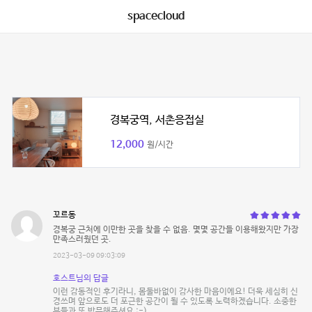
spacecloud
경복궁역, 서촌응접실
12,000
원/시간
꼬르동
경복궁 근처에 이만한 곳을 찾을 수 없음. 몇몇 공간들 이용해왔지만 가장
만족스러웠던 곳.
2023-03-09 09:03:09
호스트님의 답글
이런 감동적인 후기라니, 몸둘바없이 감사한 마음이에요! 더욱 세심히 신
경쓰며 앞으로도 더 포근한 공간이 될 수 있도록 노력하겠습니다. 소중한
분들과 또 방문해주셔요 :-)