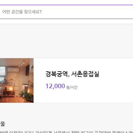
경복궁역, 서촌응접실
12,000
원/시간
나물