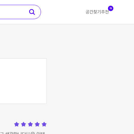
N
공간찾기
추천