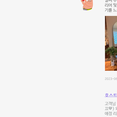
벌써 두
리어 
기를 느
2023-06
호스트
고객님 
끄🤎)
애정 리