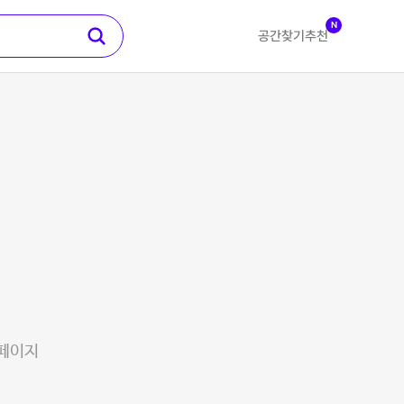
N
공간찾기
추천
 페이지