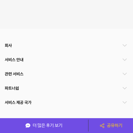
회사
서비스 안내
관련 서비스
파트너쉽
서비스 제공 국가
(주)NSPACE 사업자정보
더 많은 후기 보기
공유하기