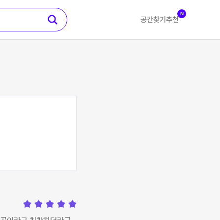
N
공간찾기
추천