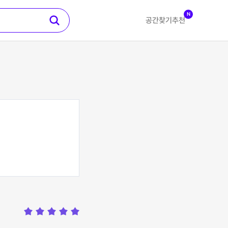
N
공간찾기
추천