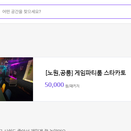
[노원,공릉] 게임파티룸 스타카토
50,000
원/패키지