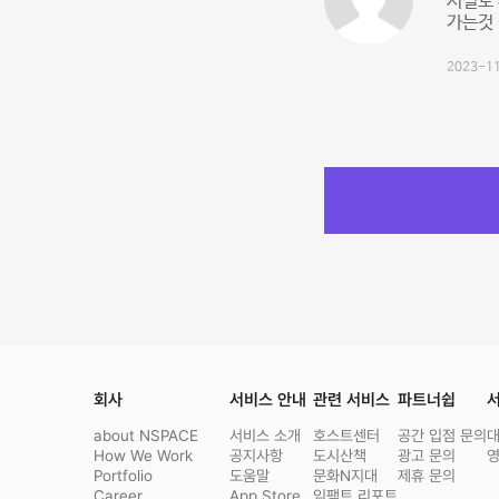
시설도 
가는것 
2023-11
회사
서비스 안내
관련 서비스
파트너쉽
서
about NSPACE
서비스 소개
호스트센터
공간 입점 문의
How We Work
공지사항
도시산책
광고 문의
Portfolio
도움말
문화N지대
제휴 문의
Career
App Store
임팩트 리포트