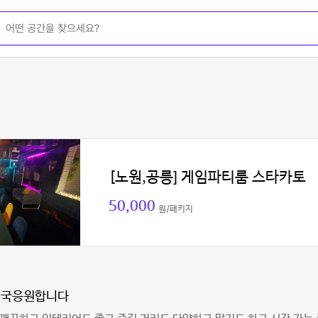
[노원,공릉] 게임파티룸 스타카토
50,000
원/패키지
정국응원합니다