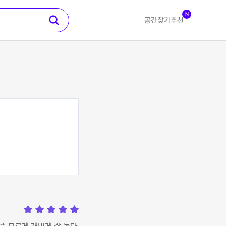
N
공간찾기
추천