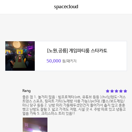
spacecloud
[노원,공릉] 게임파티룸 스타카토
50,000
원/패키지
Rang
좋은 점 1. 놀거리 많음 : 빔프로젝터(ott, 유튜브 등등 )/tv(닌텐도-저스
트댄스 스포츠, 링피트 기타/노래방 사용 가능)/pc5대 /플스/보드게임/
미니 당구 등등 2. 난방 미리 가동해두셨던건지 들어가서 춥지 않고 훈훈
했고 난방도 잘됨 3. 넓고 가격도 저렴, 시설 굿 4. 주방 따로 있고 냉동고
얼음 가득 5. 크리스마스 트리 있음!!