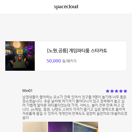
spacecloud
[노원,공릉] 게임파티룸 스타카토
50,000
원/패키지
Min01
남정네들이 좋아하는 요소가 잔뜩 있어서 친구들 9명이 놀기에 너무 좋은
장소였습니다. 추운 날씨에 여기저기 돌아다니지 않고 정착해서 놀고 싶
어 가볍게 알아본 파티룸이었는데 가격, 서비스, 놀이 전부 만족 하고 갑
니다. pc게임, 철권, 닌텐도 스위치 각자가 즐기고 싶은 영역으로 흩어져
자유롭게 즐길 수 있어서 개개인의 만족도도 굉장히 높았어요!또놀러오겠
슴다