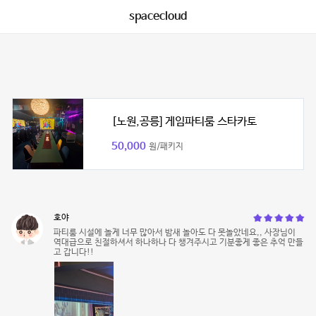
spacecloud
[노원,공릉] 게임파티룸 스타카토
50,000
원/패키지
호야
파티룸 시설에 놀게 너무 많아서 밤새 놀아도 다 못놀았네요,, 사장님이
역대급으로 친절하셔서 하나하나 다 챙겨주시고 기분좋게 좋은 추억 만들
고 갑니다!!