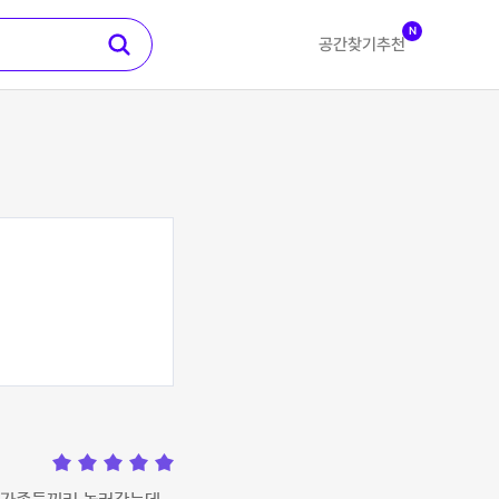
N
공간찾기
추천