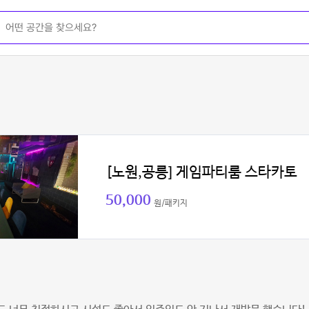
[노원,공릉] 게임파티룸 스타카토
50,000
원/패키지