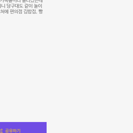
! 가족들끼리 놀러갔는데
미니 당구대도 같이 놀이
처에 편의점 김밥집, 빵
공유하기