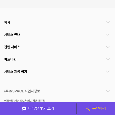
회사
서비스 안내
관련 서비스
파트너쉽
서비스 제공 국가
(주)NSPACE 사업자정보
이용약관
개인정보처리방침
운영정책
스페이스클라우드는 통신판매중개자이며 통신판매의 당사자가 아닙니다. 따라서 스페이스클
더 많은 후기 보기
공유하기
라우드는 공간 거래정보 및 거래에 대해 책임지지 않습니다.