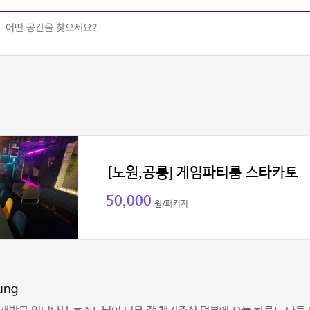
[노원,공릉] 게임파티룸 스타카토
50,000
원/패키지
ung