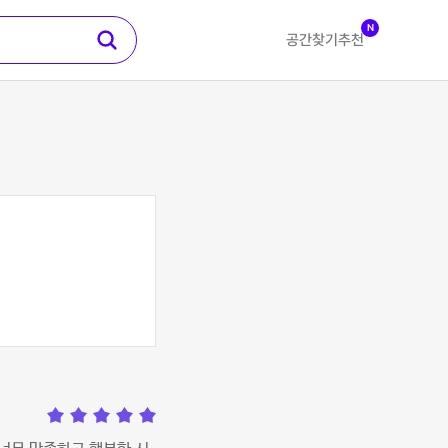
N
공간찾기
추천