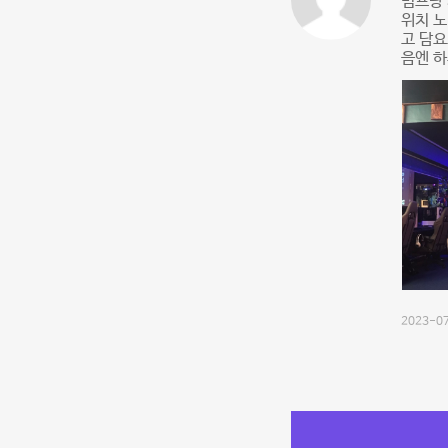
빔프랑 
위치 노
고 담
음엔 
2023-07