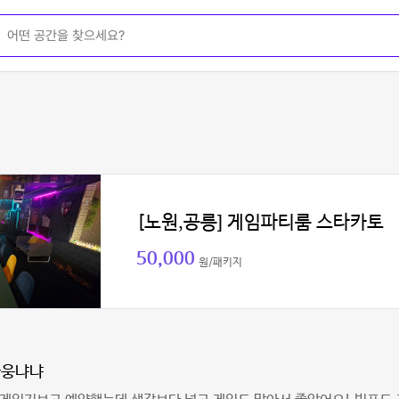
[노원,공릉] 게임파티룸 스타카토
50,000
원/패키지
나웅냐냐