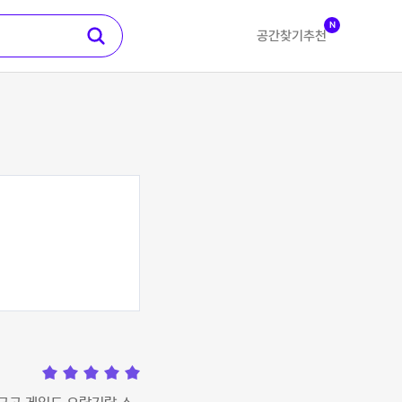
N
공간찾기
추천