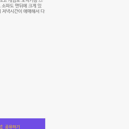
크고 게임도 오락기랑 스
 소파도 맨뒤에 크게 있
니 저녁시간이 애매해서 다
공유하기