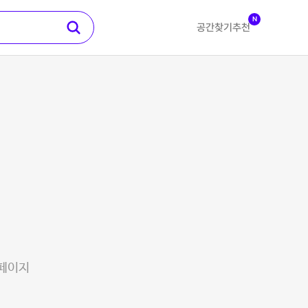
N
공간찾기
추천
 페이지