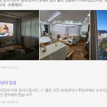
요 암막커튼두 잘되있어서 낮에도 빔프 틀고 영화보기 나쁘지않았어요. 
구요. 조용해요!
-04 23:12:13
님의 답글
사진과 리뷰 감사드립니다..!! 좋은 시간 보내셨다니 뿌듯하네요 ㅎㅎ다
공간 준비해두겠습니다!
-05 18:59:19