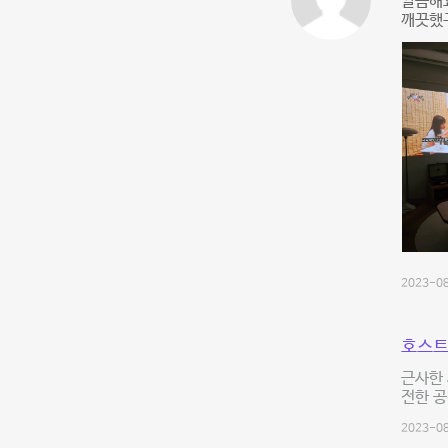
깔끔해
깨끗했
2023-08
호스트
근사한 
전한 
2023-08