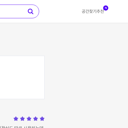
N
공간찾기
추천