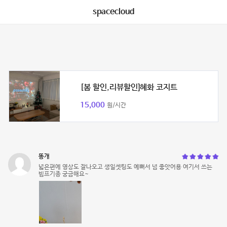
spacecloud
[봄 할인,리뷰할인]혜화 코지트
15,000
원/시간
똥개
넓은편에 영상도 잘나오고 생일셋팅도 예뻐서 넘 좋앗어용 여기서 쓰는
빔프기종 궁금해요~