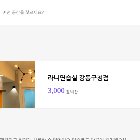
라니연습실 강동구청점
3,000
원/시간
레