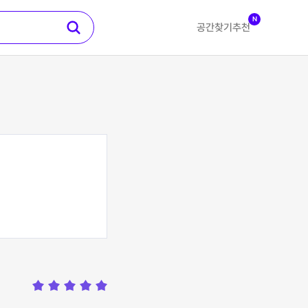
N
공간찾기
추천