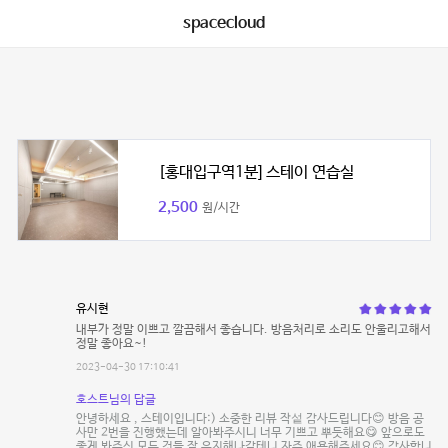
spacecloud
[홍대입구역1분] 스테이 연습실
2,500
원/시간
유시현
내부가 정말 이쁘고 깔끔해서 좋습니다. 방음처리로 소리도 안울리고해서
정말 좋아요~!
2023-04-30 17:10:41
호스트님의 답글
안녕하세요 , 스테이입니다:) 소중한 리뷰 작섵 감사드립니다😊 방음 공
사만 2번을 진행했는데 알아봐주시니 너무 기쁘고 뿌듯해요😋 앞으로도
좋게 봐주신 모든 것들 잘 유지해나갈테니 자주 애용해주세요😊 감사합니